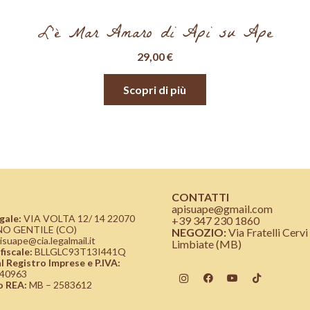
L’è Mar Amaro di Api su Ape
29,00
€
Scopri di più
CONTATTI
apisuape@gmail.com
gale:
VIA VOLTA 12/ 14 22070
+39 347 230 1860
O GENTILE (CO)
NEGOZIO:
Via Fratelli Cervi
isuape@cia.legalmail.it
Limbiate (MB)
fiscale:
BLLGLC93T13I441Q
 al Registro Imprese e P.IVA:
40963
 REA:
MB – 2583612