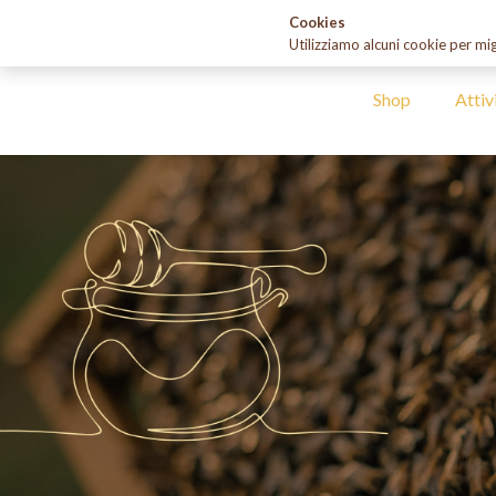
apisuape@gmail.com
+39 347 230 1860
Cookies
Utilizziamo alcuni cookie per mig
Shop
Attiv