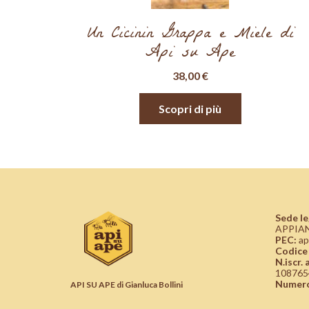
Un Cicinin Grappa e Miele di
Api su Ape
38,00
€
Scopri di più
Sede le
APPIAN
PEC:
ap
Codice 
N.iscr.
108765
Numero
API SU APE di Gianluca Bollini