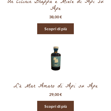
Un Cicinin Grappa e Miele di Api su
Ape
38,00
€
Scopri di più
L’è Mar Amaro di Api su Ape
29,00
€
Scopri di più