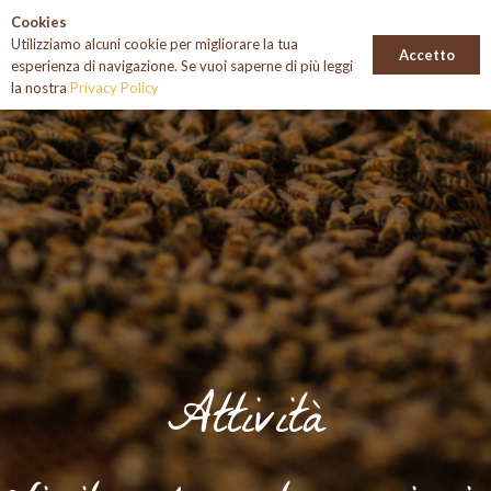
Cookies
Utilizziamo alcuni cookie per migliorare la tua
Accetto
esperienza di navigazione. Se vuoi saperne di più leggi
la nostra
Privacy Policy
Attività