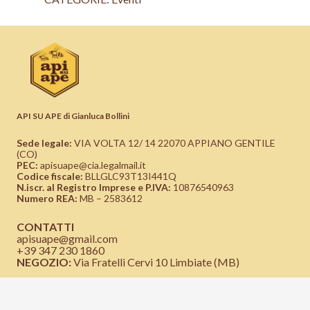
API SU APE di Gianluca Bollini
Sede legale:
VIA VOLTA 12/ 14 22070 APPIANO GENTILE
(CO)
PEC:
apisuape@cia.legalmail.it
Codice fiscale:
BLLGLC93T13I441Q
N.iscr. al Registro Imprese e P.IVA:
10876540963
Numero REA:
MB – 2583612
CONTATTI
apisuape@gmail.com
+39 347 230 1860
NEGOZIO:
Via Fratelli Cervi 10 Limbiate (MB)